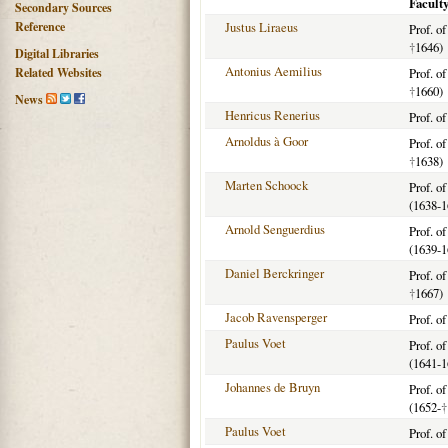
Faculty
Secondary Sources
Reference
Justus Liraeus
Prof. o
†
1646)
Digital Libraries
Antonius Aemilius
Related Websites
Prof. o
†
1660)
News
Henricus Renerius
Prof. o
Arnoldus à Goor
Prof. o
†
1638)
Marten Schoock
Prof. o
(1638-1
Arnold Senguerdius
Prof. o
(1639-1
Daniel Berckringer
Prof. o
†
1667)
Jacob Ravensperger
Prof. o
Paulus Voet
Prof. o
(1641-1
Johannes de Bruyn
Prof. o
(1652-
†
Paulus Voet
Prof. o