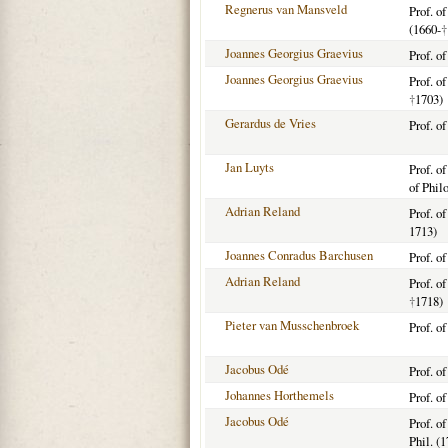
Regnerus van Mansveld
Prof. o
(1660-
†
Joannes Georgius Graevius
Prof. o
Joannes Georgius Graevius
Prof. o
†
1703)
Gerardus de Vries
Prof. o
Jan Luyts
Prof. o
of Phil
Adrian Reland
Prof. o
1713)
Joannes Conradus Barchusen
Prof. o
Adrian Reland
Prof. o
†
1718)
Pieter van Musschenbroek
Prof. o
Jacobus Odé
Prof. o
Johannes Horthemels
Prof. o
Jacobus Odé
Prof. o
Phil. (