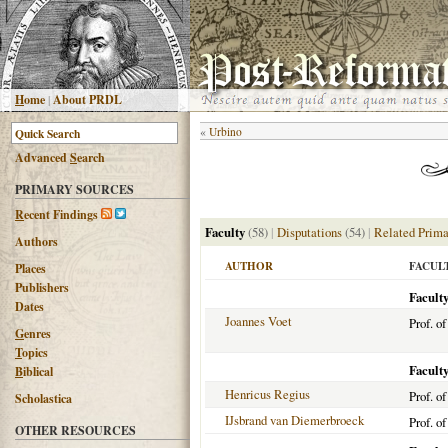
H
ome
|
About PRDL
«
Urbino
Advanced
S
earch
PRIMARY SOURCES
R
ecent Findings
Faculty
(58)
|
Disputations
(54)
|
Related Prima
Authors
AUTHOR
FACUL
Places
Publishers
Facult
Dates
Joannes Voet
Prof. o
G
enres
T
opics
Facult
B
iblical
Henricus Regius
Prof. o
Scholastica
IJsbrand van Diemerbroeck
Prof. o
OTHER RESOURCES