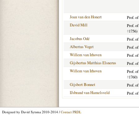
Joan van den Honert
Prof. o
David Mill
Prof. o
†
1756)
Jacobus Odé
Prof. o
Albertus Voget
Prof. o
Willem van Irhoven
Prof. o
Gijsbertus Matthias Elsnerus
Prof. o
Willem van Irhoven
Prof. o
†
1760)
Gijsbert Bonnet
Prof. o
IJsbrand van Hamelsveld
Prof. o
Designed by David Sytsma 2010-2014 /
Contact PRDL