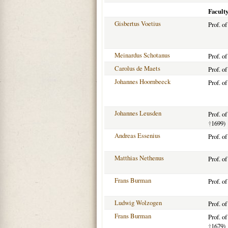
Facult
Gisbertus Voetius
Prof. o
Meinardus Schotanus
Prof. o
Carolus de Maets
Prof. o
Johannes Hoornbeeck
Prof. o
Johannes Leusden
Prof. o
†
1699)
Andreas Essenius
Prof. o
Matthias Nethenus
Prof. o
Frans Burman
Prof. o
Ludwig Wolzogen
Prof. o
Frans Burman
Prof. o
†
1679)