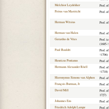
Melchior Leydekker
Prof. o
Petrus van Mastricht
Prof. o
Herman Witsius
Prof. o
Herman van Halen
Prof. o
Gerardus de Vries
Prof. (
(1685-
†
Paul Bauldri
Prof. o
†
1706)
Henricus Pontanus
Prof. o
Hermann Alexander Röell
Prof. o
†
1718)
Hieronymus Simons van Alphen
Prof. o
François Burman, Jr
Prof. o
David Mill
Prof. o
1727)
Johannes Ens
Prof. o
Friedrich Adolph Lampe
Prof. o