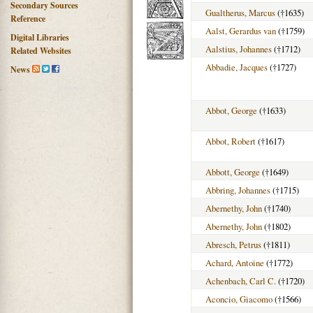
Secondary Sources
Gualtherus, Marcus
(†1635)
Reference
Aalst, Gerardus van
(†1759)
Digital Libraries
Aalstius, Johannes
(†1712)
Related Websites
Abbadie, Jacques
(†1727)
News
Abbot, George
(†1633)
Abbot, Robert
(†1617)
Abbott, George
(†1649)
Abbring, Johannes
(†1715)
Abernethy, John
(†1740)
Abernethy, John
(†1802)
Abresch, Petrus
(†1811)
Achard, Antoine
(†1772)
Achenbach, Carl C.
(†1720)
Aconcio, Giacomo
(†1566)