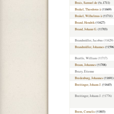
Brais, Samuel de
(†c.1711)
Brakel, Theodorus à
(†1669)
Brakel, Wilhelmus à
(†1711)
Brand, Hendrik
(†1627)
Brand, Johann G.
(†1703)
Brandmüller, Jacobus
(†1629)
Brandmüller, Johannes
(†1596
Brattle, William
(†1717)
Braun, Johannes
(†1708)
Brazy, Étienne
Bredenburg, Johannes
(†1691)
Breitinger, Johann J.
(†1645)
Breitinger, Johann J.
(†1776)
Brem, Cornelis
(†1803)