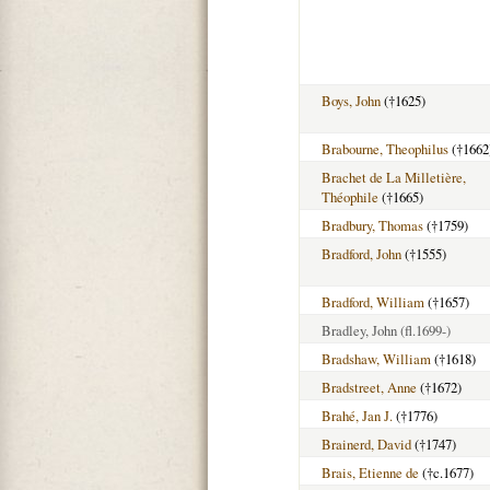
Boys, John
(†1625)
Brabourne, Theophilus
(†1662
Brachet de La Milletière,
Théophile
(†1665)
Bradbury, Thomas
(†1759)
Bradford, John
(†1555)
Bradford, William
(†1657)
Bradley, John
(fl.1699-)
Bradshaw, William
(†1618)
Bradstreet, Anne
(†1672)
Brahé, Jan J.
(†1776)
Brainerd, David
(†1747)
Brais, Etienne de
(†c.1677)