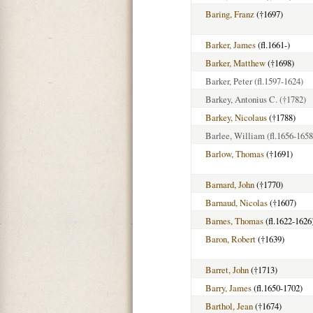
Baring, Franz
(†1697)
Barker, James
(fl.1661-)
Barker, Matthew
(†1698)
Barker, Peter
(fl.1597-1624)
Barkey, Antonius C.
(†1782)
Barkey, Nicolaus
(†1788)
Barlee, William
(fl.1656-1658
Barlow, Thomas
(†1691)
Barnard, John
(†1770)
Barnaud, Nicolas
(†1607)
Barnes, Thomas
(fl.1622-1626
Baron, Robert
(†1639)
Barret, John
(†1713)
Barry, James
(fl.1650-1702)
Barthol, Jean
(†1674)