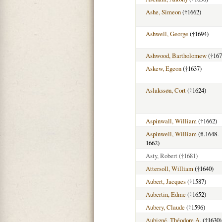
Ashe, Simeon
(†1662)
Ashwell, George
(†1694)
Ashwood, Bartholomew
(†167
Askew, Egeon
(†1637)
Aslakssøn, Cort
(†1624)
Aspinwall, William
(†1662)
Aspinwell, William
(fl.1648-
1662)
Asty, Robert
(†1681)
Attersoll, William
(†1640)
Aubert, Jacques
(†1587)
Aubertin, Edme
(†1652)
Aubery, Claude
(†1596)
Aubigné, Théodore A.
(†1630)