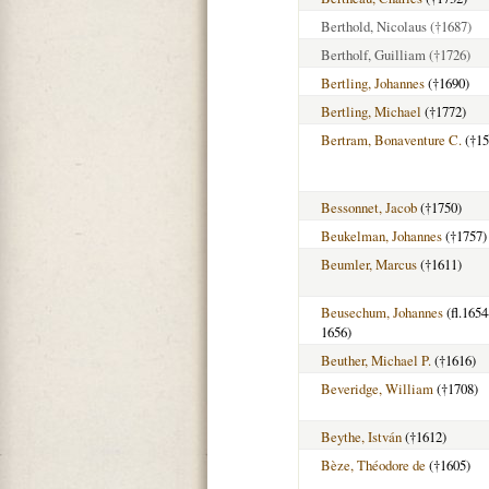
Berthold, Nicolaus
(†1687)
Bertholf, Guilliam
(†1726)
Bertling, Johannes
(†1690)
Bertling, Michael
(†1772)
Bertram, Bonaventure C.
(†15
Bessonnet, Jacob
(†1750)
Beukelman, Johannes
(†1757)
Beumler, Marcus
(†1611)
Beusechum, Johannes
(fl.1654
1656)
Beuther, Michael P.
(†1616)
Beveridge, William
(†1708)
Beythe, István
(†1612)
Bèze, Théodore de
(†1605)