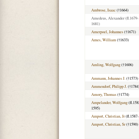
Ambrose, Isaac
(†1664)
Amedeus, Alexander
(fl.1679-
1681)
Amerpoel, Johannes
(†1671)
Ames, William
(†1633)
Amling, Wolfgang
(†1606)
Ammann, Johannes J.
(†1573)
Ammendorf, Philipp J.
(†1784
Amory, Thomas
(†1774)
Ampelander, Wolfgang
(fl.158
1595)
Amport, Christian, Jr
(fl.1587-
Amport, Christian, Sr
(†1590)