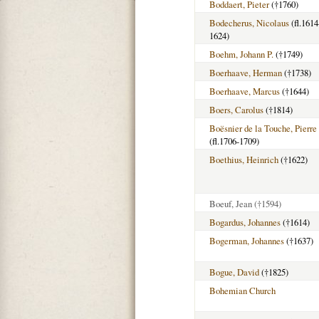
Boddaert, Pieter
(†1760)
Bodecherus, Nicolaus
(fl.1614
1624)
Boehm, Johann P.
(†1749)
Boerhaave, Herman
(†1738)
Boerhaave, Marcus
(†1644)
Boers, Carolus
(†1814)
Boësnier de la Touche, Pierre
(fl.1706-1709)
Boethius, Heinrich
(†1622)
Boeuf, Jean
(†1594)
Bogardus, Johannes
(†1614)
Bogerman, Johannes
(†1637)
Bogue, David
(†1825)
Bohemian Church