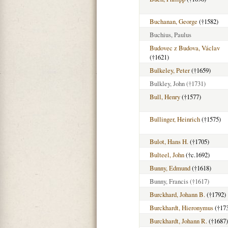
Buchanan, George
(†1582)
Buchius, Paulus
Budovec z Budova, Václav
(†1621)
Bulkeley, Peter
(†1659)
Bulkley, John
(†1731)
Bull, Henry
(†1577)
Bullinger, Heinrich
(†1575)
Bulot, Hans H.
(†1705)
Bulteel, John
(†c.1692)
Bunny, Edmund
(†1618)
Bunny, Francis
(†1617)
Burckhard, Johann B.
(†1792)
Burckhardt, Hieronymus
(†17
Burckhardt, Johann R.
(†1687)