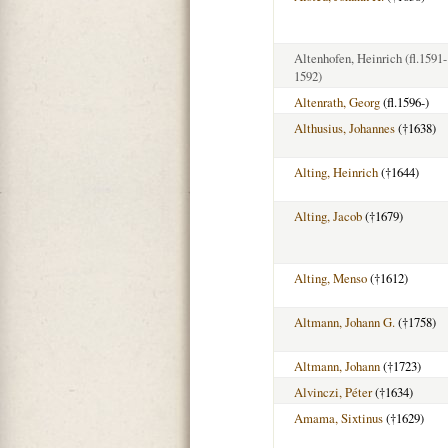
Altenhofen, Heinrich
(fl.1591-
1592)
Altenrath, Georg
(fl.1596-)
Althusius, Johannes
(†1638)
Alting, Heinrich
(†1644)
Alting, Jacob
(†1679)
Alting, Menso
(†1612)
Altmann, Johann G.
(†1758)
Altmann, Johann
(†1723)
Alvinczi, Péter
(†1634)
Amama, Sixtinus
(†1629)