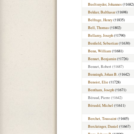
Beeltsnyder, Johannes
(†1682)
Bekker, Balthasar
(†1698)
Belfrage, Henry
(†1835)
Bell, Thomas
(†1802)
Bellamy, Joseph
(†1790)
Benfield, Sebastian
(†1630)
Benn, William
(†1681)
Bennet, Benjamin
(†1726)
Bennet, Robert
(†1687)
Benningh, Johan B.
(†1642)
Benoist, Elie
(†1728)
Bentham, Joseph
(†1671)
Béraud, Pierre
(†1642)
Bérauld, Michel
(†1611)
Berchet, Toussaint
(†1605)
Berckringer, Daniel
(†1667)
Berg, Johann P.
(†1800)