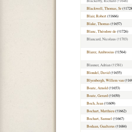
Blackerby, Richard
(†1648)
Blackwell, Thomas, Sr
(†1728
Blair, Robert
(†1666)
Blake, Thomas
(†1657)
Blanc, Théodore de
(†1726)
Blancard, Nicolaus
(†1703)
Blarer, Ambrosius
(†1564)
Blauner, Adrian
(†1581)
Blondel, David
(†1655)
Blyenbergh, Willem van
(†16
Boate, Arnold
(†1653)
Boate, Gerard
(†1650)
Boch, Jean
(†1609)
Bochart, Matthieu
(†1662)
Bochart, Samuel
(†1667)
Bodaan, Gualterus
(†1684)