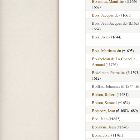
Bohemus, Mauritius
(fl.1646-
1662)
Bois, Jacques du
(†1661)
Bois, Jean Jacques du
(fl.1628
1664)
Bois, John
(†1644)
Bois, Mattheus du
(†1695)
Boisbeleau de La Chapelle,
Armand
(†1746)
Bokelman, Patroclus
(fl.1593-
1612)
Bollius, Johannes
(fl.1577-161
Bolton, Robert
(†1631)
Bolton, Samuel
(†1654)
Bompart, Jean
(fl.1683-1689)
Bon, Jean
(†1682)
Bonafous, Jean
(†1676)
Bonar, John
(†1761)