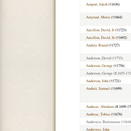
Amport, Jakob
(†1636)
Amyraut, Moïse
(†1664)
Ancillon, David, Jr
(†1723)
Ancillon, David, Sr
(†1692)
Andala, Ruard
(†1727)
Anderson, David
(†1733)
Anderson, George
(†1756)
Anderson, George
(fl.1655-171
Anderson, John
(†1721)
Andreä, Samuel
(†1699)
Andreae, Abraham
(fl.1699-17
Andreae, Tobias
(†1676)
Andrewes, Bartimaeus
(†1616
Andrewes, John