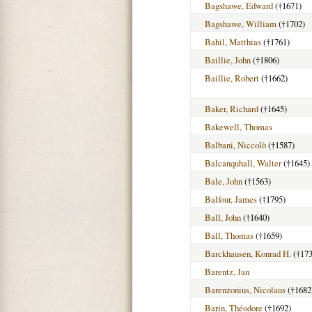
Bagshawe, Edward
(†1671)
Bagshawe, William
(†1702)
Bahil, Matthias
(†1761)
Baillie, John
(†1806)
Baillie, Robert
(†1662)
Baker, Richard
(†1645)
Bakewell, Thomas
Balbani, Niccolò
(†1587)
Balcanquhall, Walter
(†1645)
Bale, John
(†1563)
Balfour, James
(†1795)
Ball, John
(†1640)
Ball, Thomas
(†1659)
Barckhausen, Konrad H.
(†173
Barentz, Jan
Barenzonius, Nicolaus
(†1682
Barin, Théodore
(†1692)