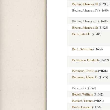
Becius, Johannes, III
(†1690)
Becius, Johannes, IV
(†1680)
Becius, Johannes, Jr
(†1628)
Becius, Johannes, Sr
(†1626)
Beck, Jakob C.
(†1785)
Beck, Sebastian
(†1654)
Beckmann, Friedrich
(†1667)
Becmann, Christian
(†1648)
Becmann, Johann C.
(†1717)
Bédé, Jean
(†1648)
Bedell, William
(†1642)
Bedford, Thomas
(†1653)
Beels, Leonard
(†1756)