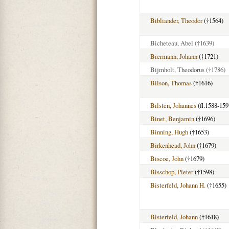
Bibliander, Theodor
(†1564)
Bicheteau, Abel
(†1639)
Biermann, Johann
(†1721)
Bijmholt, Theodorus
(†1786)
Bilson, Thomas
(†1616)
Bilsten, Johannes
(fl.1588-159
Binet, Benjamin
(†1696)
Binning, Hugh
(†1653)
Birkenhead, John
(†1679)
Biscoe, John
(†1679)
Bisschop, Pieter
(†1598)
Bisterfeld, Johann H.
(†1655)
Bisterfeld, Johann
(†1618)