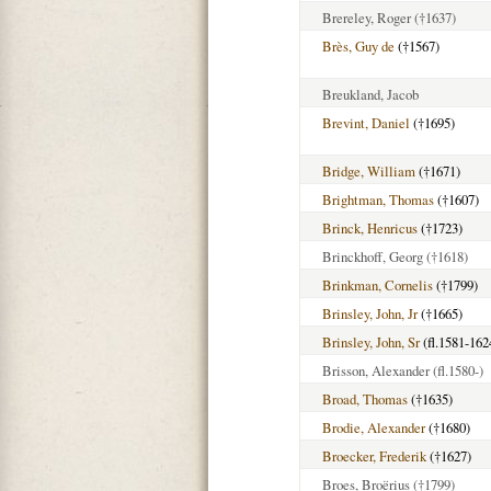
Brereley, Roger
(†1637)
Brès, Guy de
(†1567)
Breukland, Jacob
Brevint, Daniel
(†1695)
Bridge, William
(†1671)
Brightman, Thomas
(†1607)
Brinck, Henricus
(†1723)
Brinckhoff, Georg
(†1618)
Brinkman, Cornelis
(†1799)
Brinsley, John, Jr
(†1665)
Brinsley, John, Sr
(fl.1581-162
Brisson, Alexander
(fl.1580-)
Broad, Thomas
(†1635)
Brodie, Alexander
(†1680)
Broecker, Frederik
(†1627)
Broes, Broërius
(†1799)