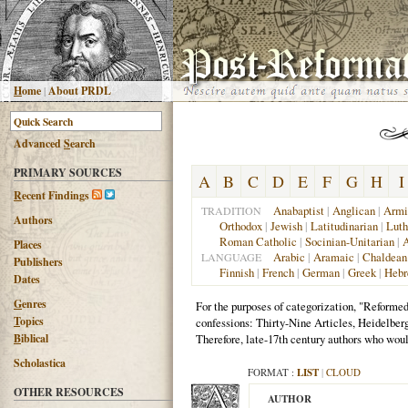
H
ome
|
About PRDL
Advanced
S
earch
PRIMARY SOURCES
A
B
C
D
E
F
G
H
I
R
ecent Findings
Anabaptist
|
Anglican
|
Armi
TRADITION
Authors
Orthodox
|
Jewish
|
Latitudinarian
|
Luth
Roman Catholic
|
Socinian-Unitarian
|
A
Places
Arabic
|
Aramaic
|
Chaldean
LANGUAGE
Publishers
Finnish
|
French
|
German
|
Greek
|
Heb
Dates
G
enres
For the purposes of categorization, "Reformed
T
opics
confessions: Thirty-Nine Articles, Heidelber
Therefore, late-17th century authors who woul
B
iblical
Scholastica
FORMAT :
LIST
|
CLOUD
OTHER RESOURCES
AUTHOR