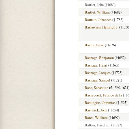
Bartlet, John
(†1680)
Bartlet, William
(†1682)
Barueth, Johannes
(†1782)
Bashuysen, Heinrich J.
(†1750
Basire, Isaac
(†1676)
Basnage, Benjamin
(†1652)
Basnage, Henri
(†1695)
Basnage, Jacques
(†1723)
Basnage, Samuel
(†1721)
Baso, Sebastien
(fl.1560-1621
Bassecourt, Fabrice de la
(†16
Bastingius, Jeremias
(†1595)
Bastwick, John
(†1654)
Bates, William
(†1699)
Battier, Friedrich
(†1727)