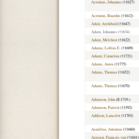
Acronius, Johannes
(†1627)
Acronius, Ruardus
(†1612)
Adair, Archibald
(†1647)
Adam, Johannes
(†1634)
Adam, Melchior
(†1622)
Adama, Lollius E.
(†1609)
Adami, Cornelius
(†1721)
Adams, Amos
(†1775)
Adams, Thomas
(†1652)
Adams, Thomas
(†1670)
Adamson, John
(fl.1719-)
Adamson, Patrick
(†1592)
Addison, Lancelot
(†1703)
Aemilius, Antonius
(†1660)
Aerssen, François van
(†1641)