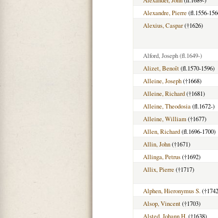
Alexandre, Pierre
(fl.1556-156
Alexius, Caspar
(†1626)
Alford, Joseph
(fl.1649-)
Alizet, Benoît
(fl.1570-1596)
Alleine, Joseph
(†1668)
Alleine, Richard
(†1681)
Alleine, Theodosia
(fl.1672-)
Alleine, William
(†1677)
Allen, Richard
(fl.1696-1700)
Allin, John
(†1671)
Allinga, Petrus
(†1692)
Allix, Pierre
(†1717)
Alphen, Hieronymus S.
(†1742
Alsop, Vincent
(†1703)
Alsted, Johann H.
(†1638)