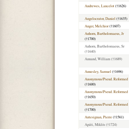
Andrewes, Lancelot
(†1626)
Angelocrator, Daniel
(†1635)
Anger, Melchior
(†1607)
Anhorn, Bartholomaeus, Jr
(†1700)
Anhorn, Bartholomaeus, Sr
(†1640)
Annand, William
(†1689)
Annesley, Samuel
(†1696)
Anonymous/Pseud. Reformed
(†1600)
Anonymous/Pseud. Reformed
(†1650)
Anonymous/Pseud. Reformed
(†1700)
Antesignan, Pierre
(†1561)
Apáti, Miklós
(†1724)