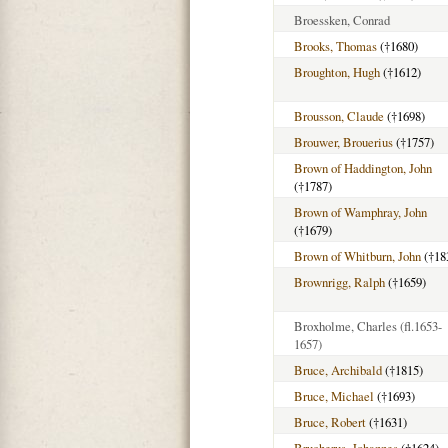
Broessken, Conrad
Brooks, Thomas
(†1680)
Broughton, Hugh
(†1612)
Brousson, Claude
(†1698)
Brouwer, Brouerius
(†1757)
Brown of Haddington, John
(†1787)
Brown of Wamphray, John
(†1679)
Brown of Whitburn, John
(†18
Brownrigg, Ralph
(†1659)
Broxholme, Charles
(fl.1653-
1657)
Bruce, Archibald
(†1815)
Bruce, Michael
(†1693)
Bruce, Robert
(†1631)
Brucherus, Johannes
(†1624)