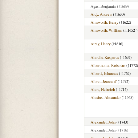
Agas, Benjamin
(†1689)
Aidy, Andrew
(†1630)
Ainsworth, Henry
(†1622)
Ainsworth, William
(fl.1652-)
Airay, Henry
(†1616)
Alardin, Kasparus
(†1692)
Alberthoma, Robertus
(†1772)
Alberti, Johannes
(†1762)
Albret, Jeanne d'
(†1572)
Alers, Heinrich
(†1714)
Alesius, Alexander
(†1565)
Alexander, John
(†1743)
Alexander, John
(†1716)
Alexander, John
(fl.1689-)