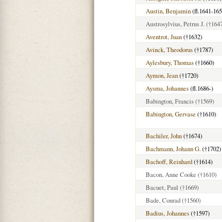
Austin, Benjamin
(fl.1641-165
Austrosylvius, Petrus J.
(†164
Aventrot, Juan
(†1632)
Avinck, Theodorus
(†1787)
Aylesbury, Thomas
(†1660)
Aymon, Jean
(†1720)
Aysma, Johannes
(fl.1686-)
Babington, Francis
(†1569)
Babington, Gervase
(†1610)
Bachiler, John
(†1674)
Bachmann, Johann G.
(†1702)
Bachoff, Reinhard
(†1614)
Bacon, Anne Cooke
(†1610)
Bacuet, Paul
(†1669)
Bade, Conrad
(†1560)
Badius, Johannes
(†1597)