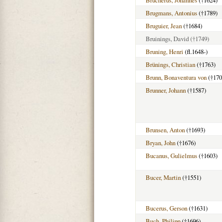
Brugmans, Antonius
(†1789)
Bruguier, Jean
(†1684)
Bruinings, David
(†1749)
Bruning, Henri
(fl.1648-)
Brünings, Christian
(†1763)
Brunn, Bonaventura von
(†170
Brunner, Johann
(†1587)
Brunsen, Anton
(†1693)
Bryan, John
(†1676)
Bucanus, Gulielmus
(†1603)
Bucer, Martin
(†1551)
Bucerus, Gerson
(†1631)
Buch, Philipp
(†1696)