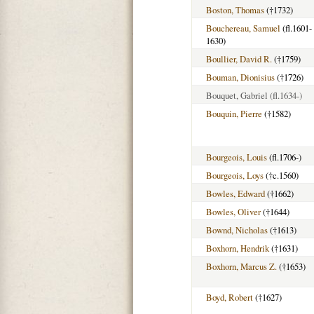
Boston, Thomas
(†1732)
Bouchereau, Samuel
(fl.1601-
1630)
Boullier, David R.
(†1759)
Bouman, Dionisius
(†1726)
Bouquet, Gabriel
(fl.1634-)
Bouquin, Pierre
(†1582)
Bourgeois, Louis
(fl.1706-)
Bourgeois, Loys
(†c.1560)
Bowles, Edward
(†1662)
Bowles, Oliver
(†1644)
Bownd, Nicholas
(†1613)
Boxhorn, Hendrik
(†1631)
Boxhorn, Marcus Z.
(†1653)
Boyd, Robert
(†1627)