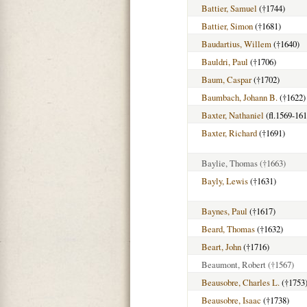
Battier, Samuel
(†1744)
Battier, Simon
(†1681)
Baudartius, Willem
(†1640)
Bauldri, Paul
(†1706)
Baum, Caspar
(†1702)
Baumbach, Johann B.
(†1622)
Baxter, Nathaniel
(fl.1569-161
Baxter, Richard
(†1691)
Baylie, Thomas
(†1663)
Bayly, Lewis
(†1631)
Baynes, Paul
(†1617)
Beard, Thomas
(†1632)
Beart, John
(†1716)
Beaumont, Robert
(†1567)
Beausobre, Charles L.
(†1753
Beausobre, Isaac
(†1738)