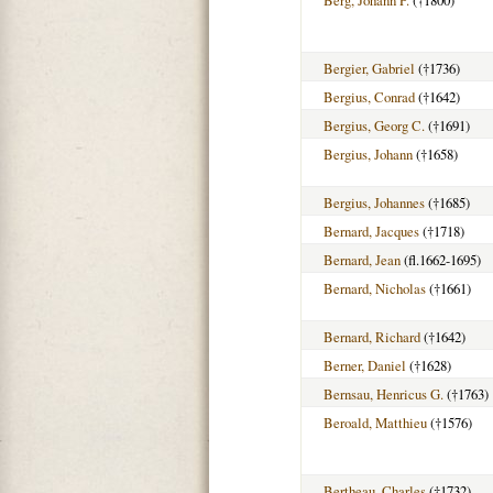
Bergier, Gabriel
(†1736)
Bergius, Conrad
(†1642)
Bergius, Georg C.
(†1691)
Bergius, Johann
(†1658)
Bergius, Johannes
(†1685)
Bernard, Jacques
(†1718)
Bernard, Jean
(fl.1662-1695)
Bernard, Nicholas
(†1661)
Bernard, Richard
(†1642)
Berner, Daniel
(†1628)
Bernsau, Henricus G.
(†1763)
Beroald, Matthieu
(†1576)
Bertheau, Charles
(†1732)