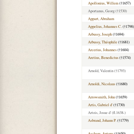
Apollonius, Willem
(†1657)
Aportanus, Georg
(†1530)
Appart, Abraham
Appelius, Johannes C.
(†1798)
Arbussy, Joseph
(†1694)
Arbussy, Théophile
(†1681)
Arcerius, Johannes
(†1604)
Aretius, Benedictus
(†1574)
Arnold, Valentin
(†1793)
Arnoldi, Nicolaus
(†1680)
Arrowsmith, John
(†1659)
Artis, Gabriel d'
(†1730)
Artois, Josue d'
(fl.1638-)
Asbrand, Johann P.
(†1779)
Ascham, Antony
(†1650)